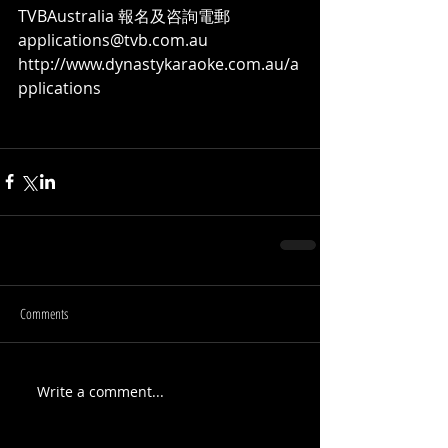
TVBAustralia 報名及咨詢電郵
applications@tvb.com.au
http://www.dynastykaraoke.com.au/a
pplications
Comments
Write a comment...