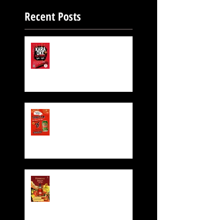
Recent Posts
FREE KARAOKE IS STILL
ON!
Exclusive Beer for CNY!
$6 TsingTao Beer!!
Hennessy CNY Red
Pocket Giveaway!