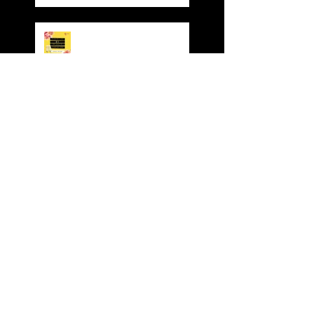
Valentine' Day Offer
Sing for FREE! Free room
hire from everyday 5-
8pm
Dynasty 4th Year
Anniversary Party
Dynasty Red Cruise